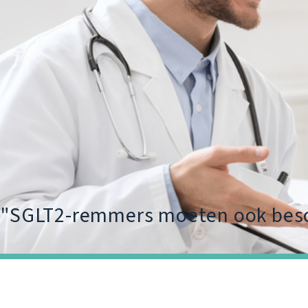
"SGLT2-remmers moeten ook besc