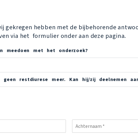
 wij gekregen hebben met de bijbehorende antwoo
ven via het formulier onder aan deze pagina.
ren meedoen met het onderzoek?
ft geen restdiurese meer. Kan hij/zij deelnemen a
A