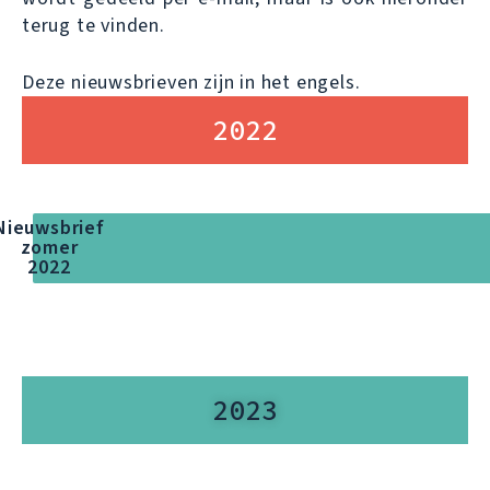
terug te vinden.
Deze nieuwsbrieven zijn in het engels.
2022
Nieuwsbrief
zomer
2022
2023