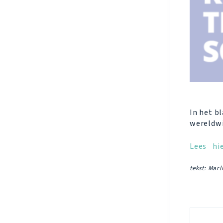
In het b
wereldwi
Lees hi
tekst: Marl